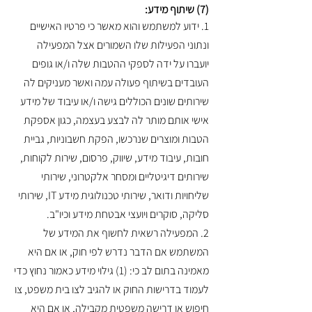
(7) שיתוף מידע:
1. ידוע למשתמש והוא מאשר כי פרטיו האישיים
ונתוני הפעילות שלו השמורים אצל המפעילה
יועברו על ידה לספקי ההטבות שלה ו/או גופים
העובדים בשיתוף פעולה עמה ואשר מעניקים לה
שירותים שונים הכוללים גישה ו/או עיבוד של מידע
אישי אותם מותר לה לבצע בעצמה, כגון אספקת
הטבות ומוצרים שנרכשו, הפקת חשבוניות, גביית
חובות, עיבוד מידע, שיווק, פרסום, שירות לקוחות,
שירותים דיגיטליים ומסחר אלקטרוני, שירותי
שליחויות ודואר, שירותי טכנולוגית מידע IT, שירותי
סליקה, סוקרים ויועצי אבטחת מידע וכיו"ב.
2. המפעילה רשאית לחשוף את המידע של
המשתמש אם הדבר נדרש לפי חוק, או אם היא
מאמינה בתום לב כי: (1) גילוי מידע כאמור נחוץ כדי
לעמוד בדרישות החוק או להגיב לצו בית משפט, צו
חיפוש או דרישה משפטית מקבילה, או אם היא