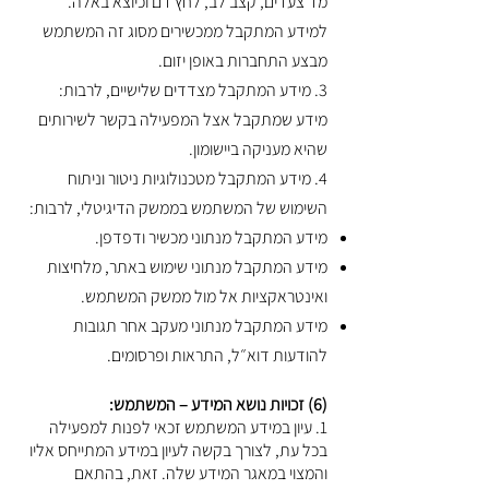
מד צעדים, קצב לב, לחץ דם וכיוצא באלה.
למידע המתקבל ממכשירים מסוג זה המשתמש
מבצע התחברות באופן יזום.
3. מידע המתקבל מצדדים שלישיים, לרבות:
מידע שמתקבל אצל המפעילה בקשר לשירותים
שהיא ‎מעניקה ביישומון.
4. מידע המתקבל מטכנולוגיות ניטור וניתוח
השימוש של המשתמש בממשק הדיגיטלי, לרבות:
מידע המתקבל מנתוני מכשיר ודפדפן.
מידע המתקבל מנתוני שימוש באתר, מלחיצות
ואינטראקציות אל מול ממשק המשתמש.
מידע המתקבל מנתוני מעקב אחר תגובות
להודעות דוא״ל, התראות ופרסומים.
(6) זכויות נושא המידע – המשתמש:
1. עיון במידע המשתמש זכאי לפנות למפעילה
בכל עת, לצורך בקשה לעיון במידע המתייחס אליו
והמצוי במאגר המידע שלה. זאת, בהתאם