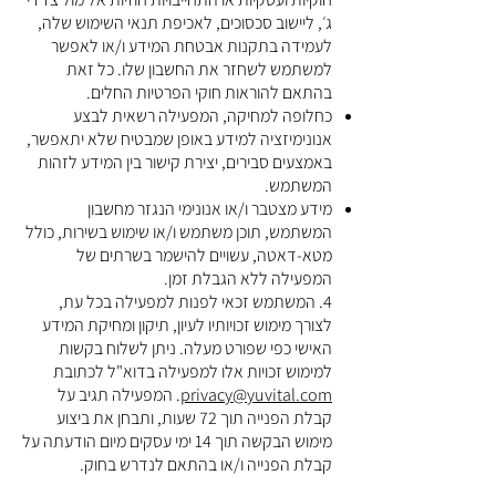
ג׳, ליישוב סכסוכים, לאכיפת תנאי השימוש שלה,
לעמידה בתקנות אבטחת המידע ו/או לאפשר
למשתמש לשחזר את החשבון שלו. כל זאת
בהתאם להוראות חוקי הפרטיות החלים.
כחלופה למחיקה, המפעילה רשאית לבצע
אנונימיזציה למידע באופן שמבטיח שלא יתאפשר,
באמצעים סבירים, יצירת קישור בין המידע לזהות
המשתמש.
מידע מצטבר ו/או אנונימי הנגזר מחשבון
המשתמש, תוכן משתמש ו/או שימוש בשירות, כולל
מטא-דאטה, עשויים להישמר בשרתים של
המפעילה ללא הגבלת זמן.
4. המשתמש זכאי לפנות למפעילה בכל עת,
לצורך מימוש זכויותיו לעיון, תיקון ומחיקת המידע
האישי כפי שפורט מעלה. ניתן לשלוח בקשות
למימוש זכויות אלו למפעילה בדוא"ל לכתובת
privacy@yuvital.com
. המפעילה תגיב על
קבלת הפנייה תוך 72 שעות, ותבחן את ביצוע
מימוש הבקשה תוך 14 ימי עסקים מיום הודעתה על
קבלת הפנייה ו/או בהתאם לנדרש בחוק.​