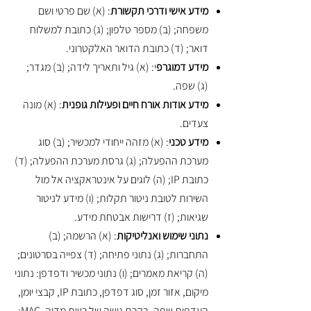
מידע אישי ודרכי תקשורת
: (א) שם פרטי ושם
משפחה; (ב) מספר טלפון; (ג) כתובת למשלוח
דואר; (ד) כתובת הדואר האלקטרוני.
מידע דמוגרפ
י: (א) גיל ותאריך לידה; (ב) מגדר;
(ג) שפה.
מידע אודות אורח חיים ופעילות גופנית
: (א) מונה
צעדים.
מידע טכני
: (א) מזהה ייחודי למכשיר; (ב) סוג
מערכת ההפעלה; (ג) גרסת מערכת ההפעלה; (ד)
כתובת IP; (ה) לוגים על אינטראקציה אל מול
השירות לטובת ניטור תקלות; (ו) מידע לניטור
שגיאות; (ז) דרישות אבטחת מידע.
נתוני שימוש ואנליטיקות
: (א) הרשמה; (ב)
התחברות; (ג) נתוני פתיחה; (ד) צפייה בסרטונים;
(ה) קריאת מאמרים; (ו) נתוני מכשיר ודפדפן: נתוני
מיקום, אזור זמן, סוג דפדפן, כתובת IP, קבצי יומן,
העדפות שפה, בקרת גישה של רשת מדיה, MAC;