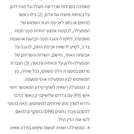
מאמינה בסבירות שנדרשת פעולה על מנת להגן
על בטיחות אישית של אדם; (2) גילוי כאמור
מתאים או נחוץ לאכיפת תנאי השימוש של
המפעילה, לנקיטת אמצעי זהירות מפני חבות
משפטית, לחקירה והגנה מפני תביעות או טענות
צד ג', לסייע לרשויות אכיפת החוק, להגנה על
אבטחת האתר, היישום, השירות והשרתים של
המפעילה ולהגן על זכויותיה ורכושה; (3) העברת
פרטים במסגרת הליך משפטי, ככל שיהיה, בין
המשתמש לבין המפעילה או מי מטעמה.
3. המפעילה רשאית לשתף מידע המאפשר זיהוי
אישי (PII) עם צדדים שלישיים רק כאשר הדבר
נדרש לצורך מתן שירותים למשתמש, וזאת בכפוף
להסכם עיבוד נתונים (DPA) בתוקף ובהתאם
להוראות הדין החל.
4. המפעילה רשאית לעשות שימוש במידע שאינו