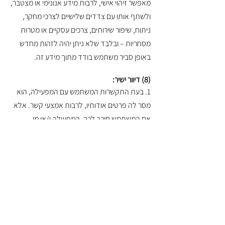
מאפשר זיהוי אישי, לרבות מידע אנונימי או מצטבר,
ולשתף אותו עם צדדים שלישיים לצרכי מחקר,
ניתוח, שיפור שירותים, צרכים עסקיים או מטרות
מסחריות – ובלבד שלא ניתן יהיה לזהות מחדש
באופן סביר משתמש בודד מתוך מידע זה.
(8) דיוור ישיר:
1. בעת התקשרות המשתמש עם המפעילה, הוא
מסר לה פרטים אודותיו, לרבות אמצעי קשר. אלא
אם המשתמש סירב לכך, המפעילה ו/או מי
מטעמה ישתמשו במידע זה על מנת לשלוח
למשתמש פרסומות ודיוורים בנושאים שונים, כולל
דיוור ישיר (דיוור מותאם לפי מאפיינים אישיים שלו).
2. יחד עם זאת, המשתמש יהיה רשאי, בכל עת,
לבטל את הסכמתו לקבל חומר פרסומי באמצעות
פניה בכתב לשירות הלקוחות, סימון opt-out
במסך הגדרות המשתמש ביישומון או באמצעות