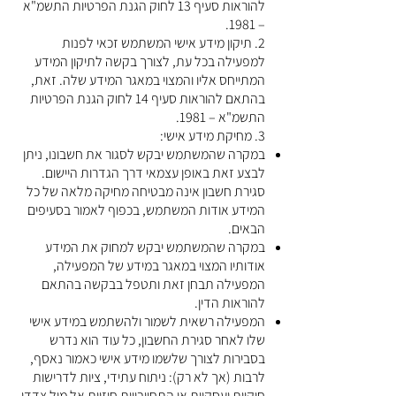
להוראות סעיף 13 לחוק הגנת הפרטיות התשמ"א
– 1981.
2. תיקון מידע אישי המשתמש זכאי לפנות
למפעילה בכל עת, לצורך בקשה לתיקון המידע
המתייחס אליו והמצוי במאגר המידע שלה. זאת,
בהתאם להוראות סעיף 14 לחוק הגנת הפרטיות
התשמ"א – 1981.
3. מחיקת מידע אישי:
במקרה שהמשתמש יבקש לסגור את חשבונו, ניתן
לבצע זאת באופן עצמאי דרך הגדרות היישום.
סגירת חשבון אינה מבטיחה מחיקה מלאה של כל
המידע אודות המשתמש, בכפוף לאמור בסעיפים
הבאים.
במקרה שהמשתמש יבקש למחוק את המידע
אודותיו המצוי במאגר במידע של המפעילה,
המפעילה תבחן זאת ותטפל בבקשה בהתאם
להוראות הדין.
המפעילה רשאית לשמור ולהשתמש במידע אישי
שלו לאחר סגירת החשבון, כל עוד הוא נדרש
בסבירות לצורך שלשמו מידע אישי כאמור נאסף,
לרבות (אך לא רק): ניתוח עתידי, ציות לדרישות
חוקיות ועסקיות או התחייבויות חוזיות אל מול צדדי