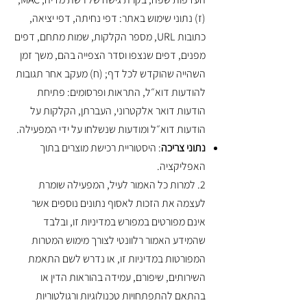
(ז) נתוני שימוש באתר: דפי נחיתה, דפי יציאה,
כתובות URL, מספר הקלקות, שמות מתחם, דפים
מפנים, דפים שנצפו וסדר הצפייה בהם, משך זמן
השהייה שהוקדש לכל דף; (ח) מעקב אחר תגובות
להודעות דוא״ל, התראות ופרסומים: ‎פתיחת
הודעות דואר אלקטרוני, העברתן, הקלקות על
הודעות דוא״ל ומודעות שנשלחו על ידי המפעילה.
נתוני צריכה
: היסטוריית רכישת מוצרים בתוך
האפליקציה.
2. למרות כל האמור לעיל, המפעילה שומרת
לעצמה את הזכות לאסוף נתונים נוספים אשר
אינם מפורטים במפורש במדיניות זו, ובלבד
שהמידע האמור רלוונטי לצורך מימוש המטרות
המפורטות במדיניות זו, או נדרש לשם התאמת
השירותים, שיפורם, עמידה בהוראות הדין או
בהתאם להתפתחויות טכנולוגיות ורגולטוריות