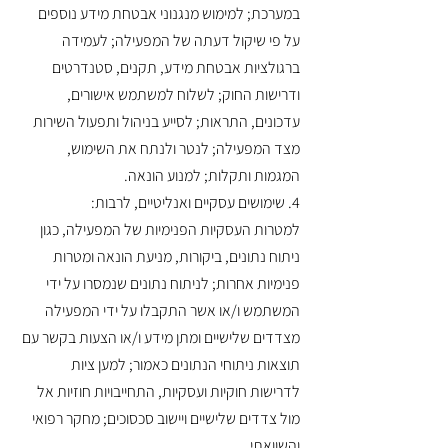
במערכת; למימוש מנגנוני אבטחת מידע נוספים
על פי שיקול דעתה של המפעילה; לעמידה
ברגולציות אבטחת מידע, תקנים, סטנדרטים
ודרישות החוק; לשלוח למשתמש אישורים,
עדכונים, התראות; לסייע בניהול ותפעול השירות
מצד המפעילה; לנטר ולנתח את השימוש,
המגמות ותקלות; למנוע הונאה.
4. שימושים עסקיים ואנליטיים, לרבות:
למטרות העסקיות הפנימיות של המפעילה, כגון
ניתוח נתונים, ביקורות, מניעת הונאה ומטרות
פנימיות אחרות; לניתוח נתונים שנמסרו על ידי
המשתמש ו/או אשר התקבלו על ידי המפעילה
מצדדים שלישיים ומתן מידע ו/או הצעות בקשר עם
תוצאות ניתוחי הנתונים כאמור; למען ציות
לדרישות חוקיות ועסקיות, התחייבויות חוזיות אל
מול צדדים שלישיים ויישוב סכסוכים; מחקר רפואי
והשוואתי.